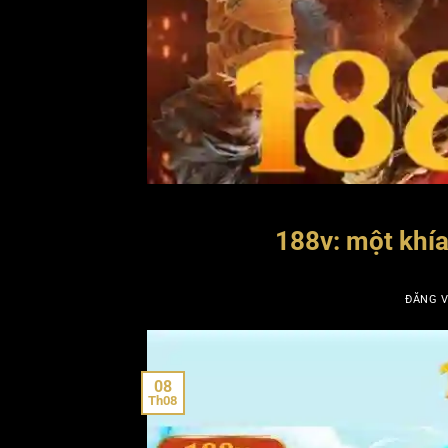
188v: một khía
ĐĂNG 
08
Th08