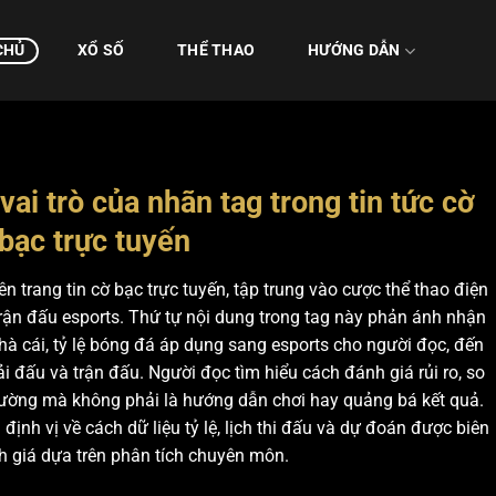
CHỦ
XỔ SỐ
THỂ THAO
HƯỚNG DẪN
vai trò của nhãn tag trong tin tức cờ
bạc trực tuyến
 trang tin cờ bạc trực tuyến, tập trung vào cược thể thao điện
o trận đấu esports. Thứ tự nội dung trong tag này phản ánh nhận
nhà cái, tỷ lệ bóng đá áp dụng sang esports cho người đọc, đến
iải đấu và trận đấu. Người đọc tìm hiểu cách đánh giá rủi ro, so
trường mà không phải là hướng dẫn chơi hay quảng bá kết quả.
ịnh vị về cách dữ liệu tỷ lệ, lịch thi đấu và dự đoán được biên
h giá dựa trên phân tích chuyên môn.