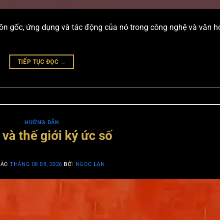
nguồn gốc, ứng dụng và tác động của nó trong công nghệ và văn h
TIẾP TỤC ĐỌC
→
HƯỚNG DẪN
và thế giới ký ức số
VÀO
THÁNG 08 08, 2026
BỞI
NGỌC LAN