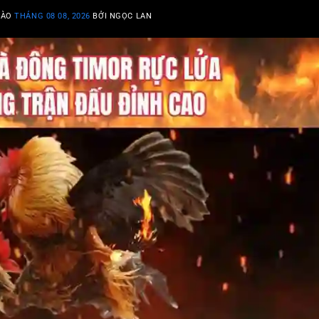
VÀO
THÁNG 08 08, 2026
BỞI
NGỌC LAN