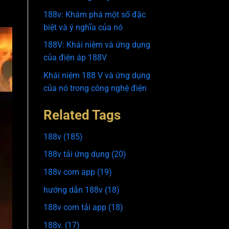
188v: Khám phá một số đặc
biệt và ý nghĩa của nó
188V: Khái niệm và ứng dụng
của điện áp 188V
Khái niệm 188 V và ứng dụng
của nó trong công nghệ điện
Related Tags
188v (185)
188v tải ứng dụng (20)
188v com app (19)
hướng dẫn 188v (18)
188v com tải app (18)
188v. (17)