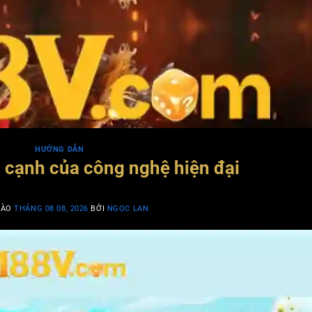
HƯỚNG DẪN
 cạnh của công nghệ hiện đại
VÀO
THÁNG 08 08, 2026
BỞI
NGỌC LAN