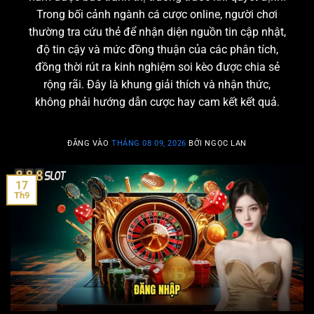
Trong bối cảnh ngành cá cược online, người chơi
thường tra cứu thẻ để nhận diện nguồn tin cập nhật,
độ tin cậy và mức đồng thuận của các phân tích,
đồng thời rút ra kinh nghiệm soi kèo được chia sẻ
rộng rãi. Đây là khung giải thích và nhận thức,
không phải hướng dẫn cược hay cam kết kết quả.
ĐĂNG VÀO
THÁNG 08 09, 2026
BỞI
NGỌC LAN
17
Th9