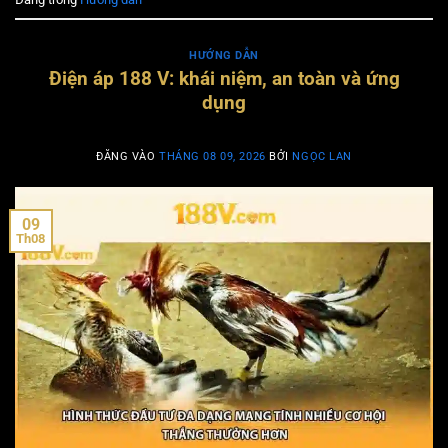
HƯỚNG DẪN
Điện áp 188 V: khái niệm, an toàn và ứng
dụng
ĐĂNG VÀO
THÁNG 08 09, 2026
BỞI
NGỌC LAN
09
Th08