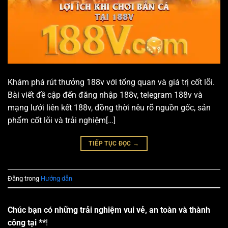
Khám phá rút thưởng 188v với tổng quan và giá trị cốt lõi.
Bài viết đề cập đến đăng nhập 188v, telegram 188v và
mạng lưới liên kết 188v, đồng thời nêu rõ nguồn gốc, sản
phẩm cốt lõi và trải nghiệm[…]
TIẾP TỤC ĐỌC
→
Đăng trong
Hướng dẫn
Chúc bạn có những trải nghiệm vui vẻ, an toàn và thành
công tại **
!