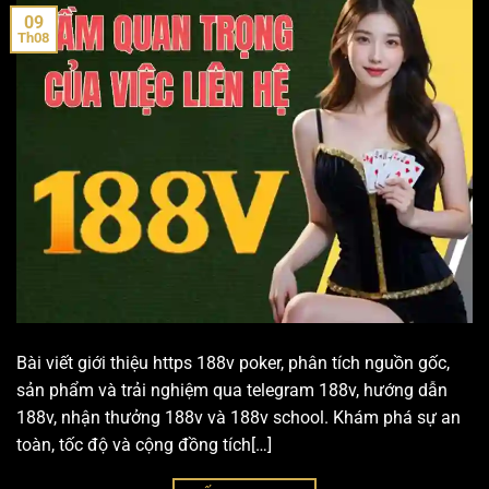
09
Th08
Bài viết giới thiệu https 188v poker, phân tích nguồn gốc,
sản phẩm và trải nghiệm qua telegram 188v, hướng dẫn
188v, nhận thưởng 188v và 188v school. Khám phá sự an
toàn, tốc độ và cộng đồng tích[…]