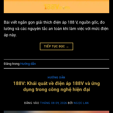
Bài viết ngắn gọn giải thích điện áp 188 V, nguồn gốc, đo
lường và các nguyên tắc an toàn khi làm việc với mức điện
áp này.
TIẾP TỤC ĐỌC
→
Đăng trong
Hướng dẫn
HƯỚNG DẪN
188V: Khái quát về điện áp 188V và ứng
dụng trong công nghệ hiện đại
ĐĂNG VÀO
THÁNG 08 09, 2026
BỞI
NGỌC LAN