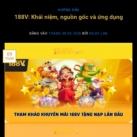
HƯỚNG DẪN
188V: Khái niệm, nguồn gốc và ứng dụng
ĐĂNG VÀO
THÁNG 08 09, 2026
BỞI
NGỌC LAN
09
Th08