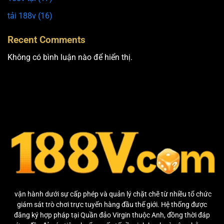
tải 188v (16)
Recent Comments
Không có bình luận nào để hiển thị.
vận hành dưới sự cấp phép và quản lý chặt chẽ từ nhiều tổ chức
giám sát trò chơi trực tuyến hàng đầu thế giới. Hệ thống được
đăng ký hợp pháp tại Quần đảo Virgin thuộc Anh, đồng thời đáp