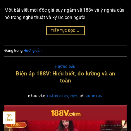
Một bài viết mời độc giả suy ngẫm về 188v và ý nghĩa của
nó trong nghệ thuật và ký ức con người.
TIẾP TỤC ĐỌC
→
Đăng trong
Hướng dẫn
HƯỚNG DẪN
Điện áp 188V: Hiểu biết, đo lường và an
toàn
ĐĂNG VÀO
THÁNG 08 09, 2026
BỞI
NGỌC LAN
09
Th08