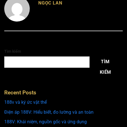
NGỌC LAN
Tìm kiếm
TÌM
KIẾM
Recent Posts
188v và ký ức vật thể
Điện áp 188V: Hiểu biết, đo lường và an toàn
188V: Khái niệm, nguồn gốc và ứng dụng