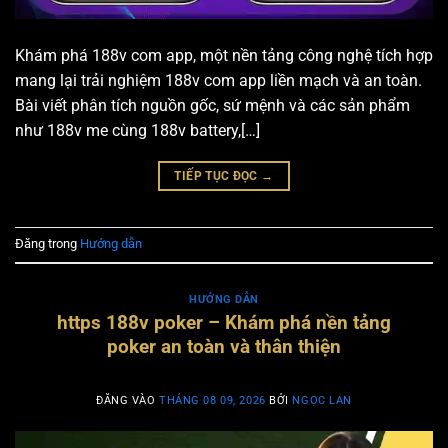
Khám phá 188v com app, một nền tảng công nghệ tích hợp
mang lại trải nghiệm 188v com app liền mạch và an toàn.
Bài viết phân tích nguồn gốc, sứ mệnh và các sản phẩm
như 188v me cùng 188v battery,[…]
TIẾP TỤC ĐỌC
→
Đăng trong
Hướng dẫn
HƯỚNG DẪN
https 188v poker – Khám phá nền tảng
poker an toàn và thân thiện
ĐĂNG VÀO
THÁNG 08 09, 2026
BỞI
NGỌC LAN