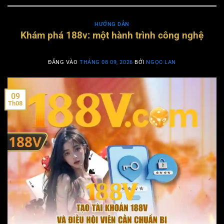
HƯỚNG DẪN
Khám phá 188v: một hành trình công nghệ
ĐĂNG VÀO
THÁNG 08 09, 2026
BỞI
NGỌC LAN
09
Th08