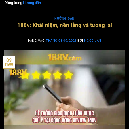
Đăng trong
Hướng dẫn
HƯỚNG DẪN
188v: Khái niệm, nền tảng và tương lai
ĐĂNG VÀO
THÁNG 08 09, 2026
BỞI
NGỌC LAN
09
Th08