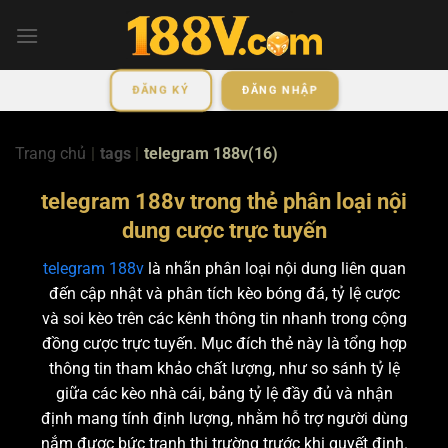
Bỏ
qua
nội
dung
ĐĂNG KÝ
ĐĂNG NHẬP
Trang chủ
|
tags
|
telegram 188v(16)
telegram 188v trong thẻ phân loại nội
dung cược trực tuyến
telegram 188v
là nhãn phân loại nội dung liên quan
đến cập nhật và phân tích kèo bóng đá, tỷ lệ cược
và soi kèo trên các kênh thông tin nhanh trong cộng
đồng cược trực tuyến. Mục đích thẻ này là tổng hợp
thông tin tham khảo chất lượng, như so sánh tỷ lệ
giữa các kèo nhà cái, bảng tỷ lệ đầy đủ và nhận
định mang tính định lượng, nhằm hỗ trợ người dùng
nắm được bức tranh thị trường trước khi quyết định.