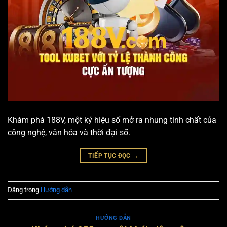
Khám phá 188V, một ký hiệu số mở ra nhung tinh chất của
công nghệ, văn hóa và thời đại số.
TIẾP TỤC ĐỌC
→
Đăng trong
Hướng dẫn
HƯỚNG DẪN