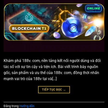
Khám phá 188v. com, nền tảng kết nối người dùng và đối
tác số với sự tin cậy và tiện ích. Bài viết trình bày nguồn
gốc, sản phẩm và ưu thế của 188v. com, đồng thời nhấn
mạnh vai trò của 188v tại và[…]
TIẾP TỤC ĐỌC
→
Đăng trong
Hướng dẫn