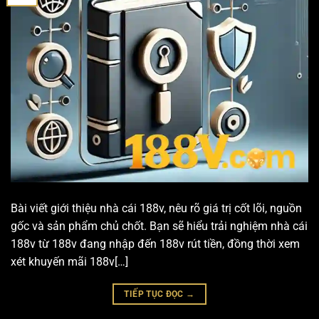
Bài viết giới thiệu nhà cái 188v, nêu rõ giá trị cốt lõi, nguồn
gốc và sản phẩm chủ chốt. Bạn sẽ hiểu trải nghiệm nhà cái
188v từ 188v đang nhập đến 188v rút tiền, đồng thời xem
xét khuyến mãi 188v[…]
TIẾP TỤC ĐỌC
→