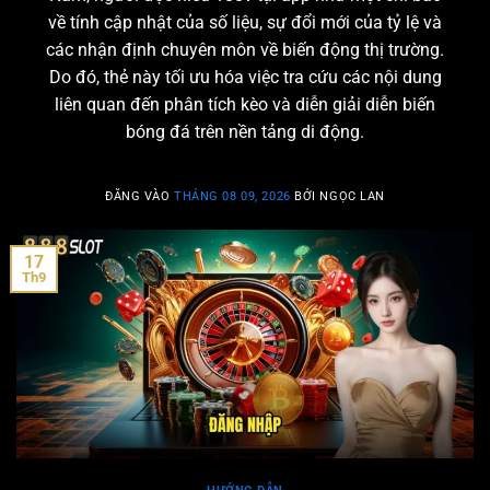
về tính cập nhật của số liệu, sự đổi mới của tỷ lệ và
các nhận định chuyên môn về biến động thị trường.
Do đó, thẻ này tối ưu hóa việc tra cứu các nội dung
liên quan đến phân tích kèo và diễn giải diễn biến
bóng đá trên nền tảng di động.
ĐĂNG VÀO
THÁNG 08 09, 2026
BỞI
NGỌC LAN
17
Th9