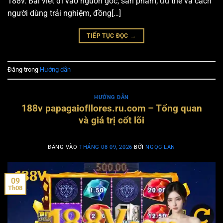
188v. Bài viết đi vào nguồn gốc, sản phẩm, ưu thế và cách
người dùng trải nghiệm, đồng[…]
TIẾP TỤC ĐỌC
→
Đăng trong
Hướng dẫn
HƯỚNG DẪN
188v papagaiofllores.ru.com – Tổng quan
và giá trị cốt lõi
ĐĂNG VÀO
THÁNG 08 09, 2026
BỞI
NGỌC LAN
09
Th08