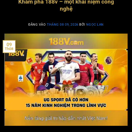
Khám phá 188v – một khái niệm công
nghệ
ĐĂNG VÀO
THÁNG 08 09, 2026
BỞI
NGỌC LAN
09
Th08