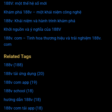
188V: một thế hệ số mới
Khám phá 188v – một khái niệm công nghệ
188v: Khái niệm và hành trình khám phá
Khởi nguồn và ý nghĩa của 188V
188v. com – Tinh hoa thương hiệu và trải nghiệm 188v.
com
Related Tags
188v (188)
188v tải ứng dụng (20)
188v com app (19)
188v school (18)
hướng dẫn 188v (18)
188v com tải app (18)