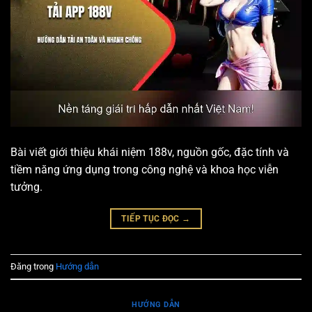
Bài viết giới thiệu khái niệm 188v, nguồn gốc, đặc tính và
tiềm năng ứng dụng trong công nghệ và khoa học viễn
tưởng.
TIẾP TỤC ĐỌC
→
Đăng trong
Hướng dẫn
HƯỚNG DẪN