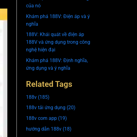
của nó
Khám phá 188V: Điện áp và ý
nghĩa
188V: Khái quát về điện áp
188V và ứng dụng trong công
nghệ hiện đại
Khám phá 188V: Định nghĩa,
ứng dụng và ý nghĩa
Related Tags
188v (185)
188v tải ứng dụng (20)
188v com app (19)
hướng dẫn 188v (18)