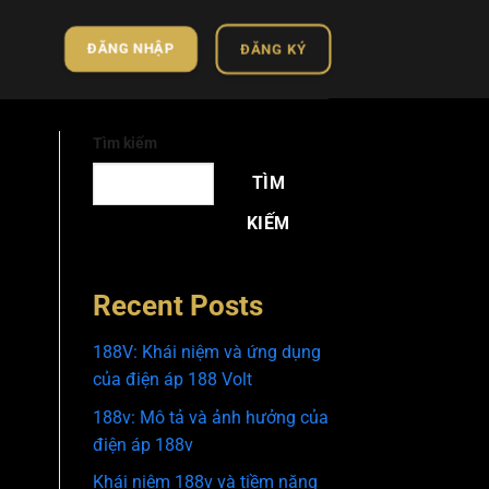
ĐĂNG NHẬP
ĐĂNG KÝ
Tìm kiếm
TÌM
KIẾM
Recent Posts
188V: Khái niệm và ứng dụng
của điện áp 188 Volt
188v: Mô tả và ảnh hưởng của
điện áp 188v
Khái niệm 188v và tiềm năng