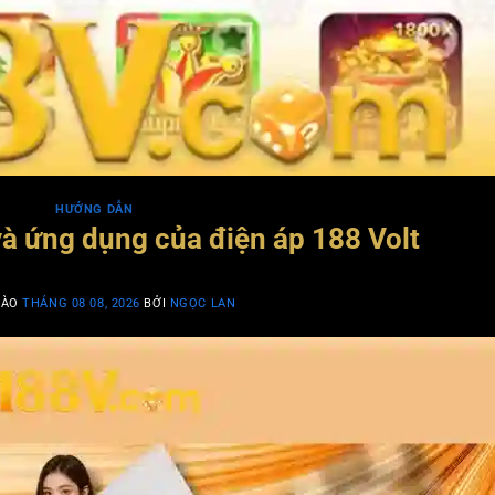
HƯỚNG DẪN
à ứng dụng của điện áp 188 Volt
VÀO
THÁNG 08 08, 2026
BỞI
NGỌC LAN