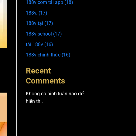
188v com tải app (18)
188v. (17)
188v tại (17)
188v school (17)
tải 188v (16)
188v chính thức (16)
Recent
Comments
Không có bình luận nào để
hiển thị.