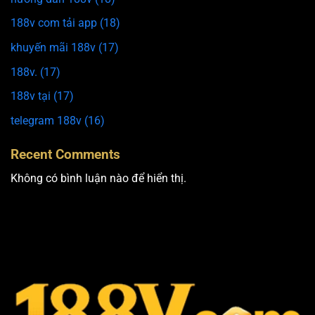
188v com tải app (18)
khuyến mãi 188v (17)
188v. (17)
188v tại (17)
telegram 188v (16)
Recent Comments
Không có bình luận nào để hiển thị.