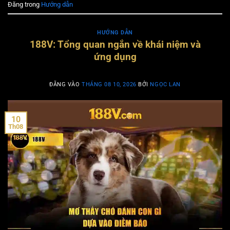
Đăng trong
Hướng dẫn
HƯỚNG DẪN
188V: Tổng quan ngắn về khái niệm và
ứng dụng
ĐĂNG VÀO
THÁNG 08 10, 2026
BỞI
NGỌC LAN
10
Th08