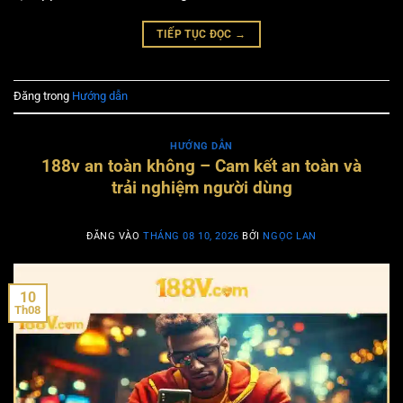
TIẾP TỤC ĐỌC
→
Đăng trong
Hướng dẫn
HƯỚNG DẪN
188v an toàn không – Cam kết an toàn và
trải nghiệm người dùng
ĐĂNG VÀO
THÁNG 08 10, 2026
BỞI
NGỌC LAN
10
Th08