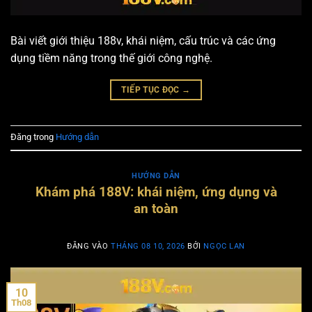
Bài viết giới thiệu 188v, khái niệm, cấu trúc và các ứng
dụng tiềm năng trong thế giới công nghệ.
TIẾP TỤC ĐỌC
→
Đăng trong
Hướng dẫn
HƯỚNG DẪN
Khám phá 188V: khái niệm, ứng dụng và
an toàn
ĐĂNG VÀO
THÁNG 08 10, 2026
BỞI
NGỌC LAN
10
Th08