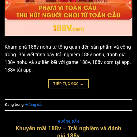
Khám phá 188v nohu từ tổng quan đến sản phẩm và cộng
đồng. Bài viết trình bày trải nghiệm 188v nohu, đánh giá
188v nohu và sự liên kết với game 188v, 188v com tại app,
188v tải app.
TIẾP TỤC ĐỌC
→
Đăng trong
Hướng dẫn
HƯỚNG DẪN
Khuyến mãi 188v – Trải nghiệm và đánh
giá 188v