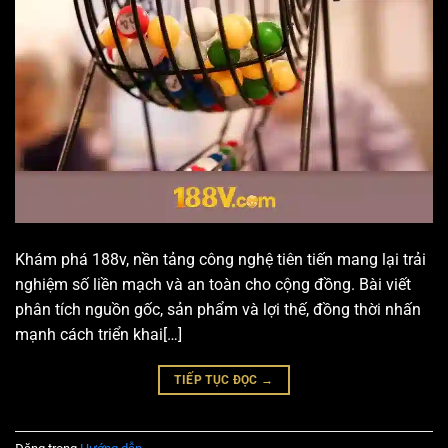
Khám phá 188v, nền tảng công nghệ tiên tiến mang lại trải
nghiệm số liền mạch và an toàn cho cộng đồng. Bài viết
phân tích nguồn gốc, sản phẩm và lợi thế, đồng thời nhấn
mạnh cách triển khai[…]
TIẾP TỤC ĐỌC
→