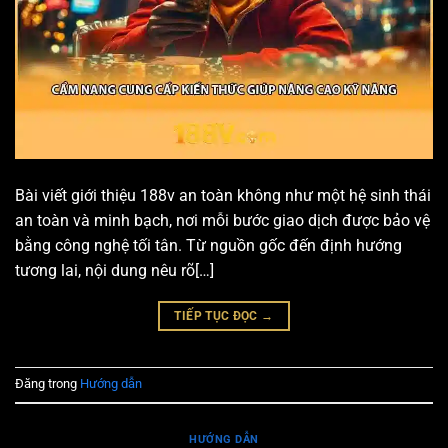
Bài viết giới thiệu 188v an toàn không như một hệ sinh thái
an toàn và minh bạch, nơi mỗi bước giao dịch được bảo vệ
bằng công nghệ tối tân. Từ nguồn gốc đến định hướng
tương lai, nội dung nêu rõ[…]
TIẾP TỤC ĐỌC
→
Đăng trong
Hướng dẫn
HƯỚNG DẪN