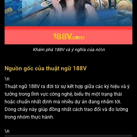
Khám phá 188V và ý nghĩa của nó\n
Nguồn gốc của thuật ngữ 188V
\n
Thuật ngữ 188V ra đời từ sự kết hợp giữa các ký hiệu và ý
tưởng trong lĩnh vực công nghệ, biểu thị một trạng thái
hoặc chuẩn nhất định mà nhiều dự án đang nhắm tới.
Dòng chảy này giúp đồng nhất cách trao đổi và đo lường
trong nhóm thực hành.
\n