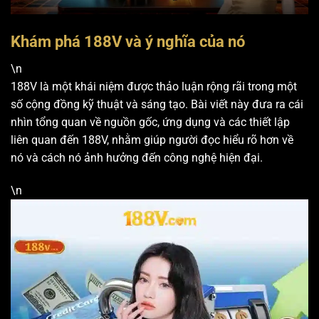
Khám phá 188V và ý nghĩa của nó
\n
188V là một khái niệm được thảo luận rộng rãi trong một
số cộng đồng kỹ thuật và sáng tạo. Bài viết này đưa ra cái
nhìn tổng quan về nguồn gốc, ứng dụng và các thiết lập
liên quan đến 188V, nhằm giúp người đọc hiểu rõ hơn về
nó và cách nó ảnh hưởng đến công nghệ hiện đại.
\n