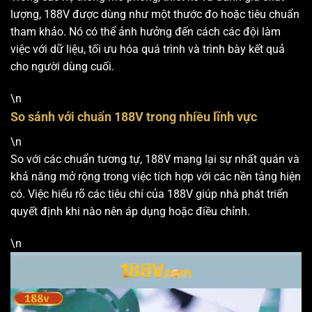
lượng, 188V được dùng như một thước đo hoặc tiêu chuẩn
tham khảo. Nó có thể ảnh hưởng đến cách các đội làm
việc với dữ liệu, tối ưu hóa quá trình và trình bày kết quả
cho người dùng cuối.
\n
So sánh với chuẩn 188V trong nhiều lĩnh vực
\n
So với các chuẩn tương tự, 188V mang lại sự nhất quán và
khả năng mở rộng trong việc tích hợp với các nền tảng hiện
có. Việc hiểu rõ các tiêu chí của 188V giúp nhà phát triển
quyết định khi nào nên áp dụng hoặc điều chỉnh.
\n