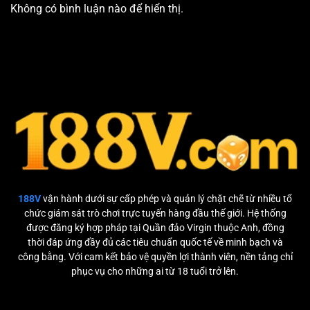
Không có bình luận nào để hiển thị.
188V
vận hành dưới sự cấp phép và quản lý chặt chẽ từ nhiều tổ
chức giám sát trò chơi trực tuyến hàng đầu thế giới. Hệ thống
được đăng ký hợp pháp tại Quần đảo Virgin thuộc Anh, đồng
thời đáp ứng đầy đủ các tiêu chuẩn quốc tế về minh bạch và
công bằng. Với cam kết bảo vệ quyền lợi thành viên, nền tảng chỉ
phục vụ cho những ai từ 18 tuổi trở lên.