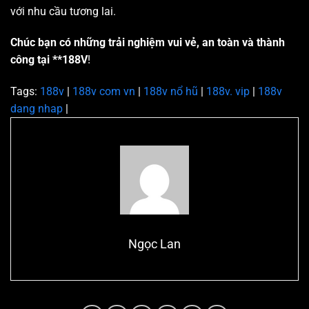
với nhu cầu tương lai.
Chúc bạn có những trải nghiệm vui vẻ, an toàn và thành
công tại **188V
!
Tags:
188v
|
188v com vn
|
188v nổ hũ
|
188v. vip
|
188v
dang nhap
|
Ngọc Lan