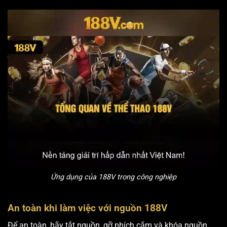
Ứng dụng của 188V trong công nghiệp
An toàn khi làm việc với nguồn 188V
Để an toàn, hãy tắt nguồn, gỡ phích cắm và khóa nguồn