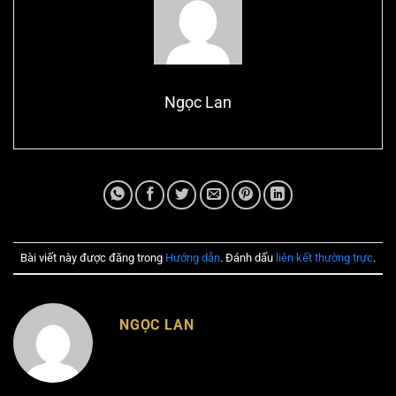
Ngọc Lan
Bài viết này được đăng trong
Hướng dẫn
. Đánh dấu
liên kết thường trực
.
NGỌC LAN