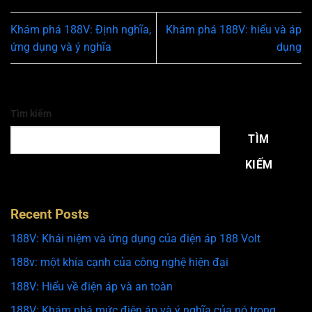
Khám phá 188V: Định nghĩa,
Khám phá 188V: hiểu và áp
ứng dụng và ý nghĩa
dụng
Tìm kiếm
TÌM
KIẾM
Recent Posts
188V: Khái niệm và ứng dụng của điện áp 188 Volt
188v: một khía cạnh của công nghệ hiện đại
188V: Hiểu về điện áp và an toàn
188V: Khám phá mức điện áp và ý nghĩa của nó trong