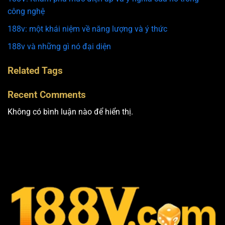
công nghệ
188v: một khái niệm về năng lượng và ý thức
188v và những gì nó đại diện
Related Tags
Recent Comments
Không có bình luận nào để hiển thị.