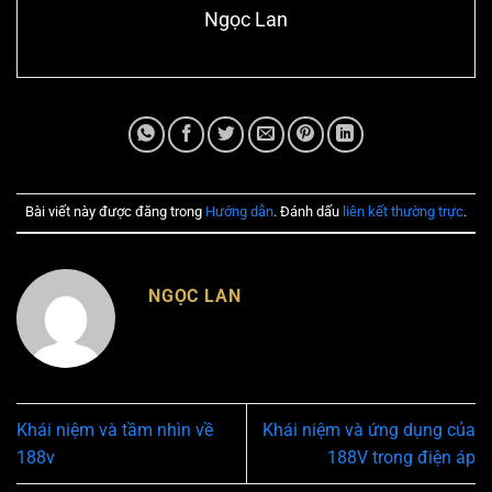
Ngọc Lan
Bài viết này được đăng trong
Hướng dẫn
. Đánh dấu
liên kết thường trực
.
NGỌC LAN
Khái niệm và tầm nhìn về
Khái niệm và ứng dụng của
188v
188V trong điện áp