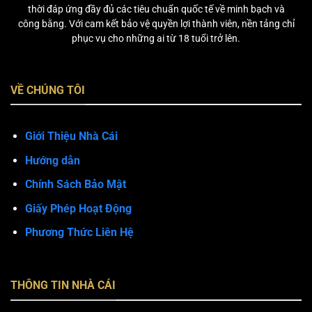
thời đáp ứng đầy đủ các tiêu chuẩn quốc tế về minh bạch và
công bằng. Với cam kết bảo vệ quyền lợi thành viên, nền tảng chỉ
phục vụ cho những ai từ 18 tuổi trở lên.
VỀ CHÚNG TÔI
Giới Thiệu Nhà Cái
Hướng dẫn
Chính Sách Bảo Mật
Giấy Phép Hoạt Động
Phương Thức Liên Hệ
THÔNG TIN NHÀ CÁI