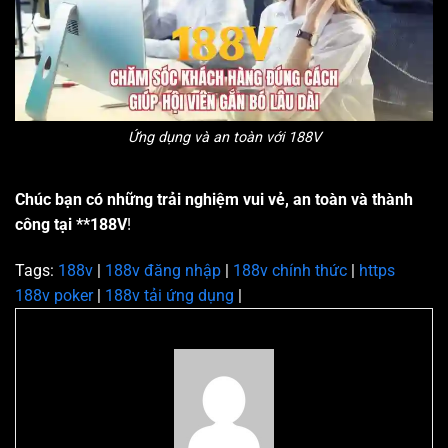
Ứng dụng và an toàn với 188V
Chúc bạn có những trải nghiệm vui vẻ, an toàn và thành
công tại **188V
!
Tags:
188v
|
188v đăng nhập
|
188v chính thức
|
https
188v poker
|
188v tải ứng dụng
|