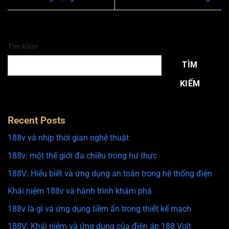
Tìm kiếm
TÌM
KIẾM
Recent Posts
188v và nhịp thời gian nghệ thuật
188v: một thế giới đa chiều trong hư thực
188V: Hiểu biết và ứng dụng an toàn trong hệ thống điện
Khái niệm 188v và hành trình khám phá
188v là gì và ứng dụng tiềm ẩn trong thiết kế mạch
188V: Khái niệm và ứng dụng của điện áp 188 Volt