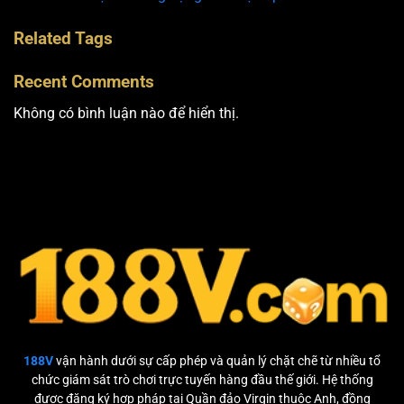
Related Tags
Recent Comments
Không có bình luận nào để hiển thị.
188V
vận hành dưới sự cấp phép và quản lý chặt chẽ từ nhiều tổ
chức giám sát trò chơi trực tuyến hàng đầu thế giới. Hệ thống
được đăng ký hợp pháp tại Quần đảo Virgin thuộc Anh, đồng