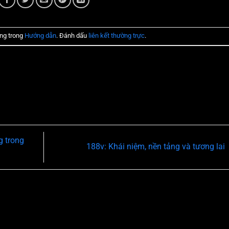
ăng trong
Hướng dẫn
. Đánh dấu
liên kết thường trực
.
g trong
188v: Khái niệm, nền tảng và tương lai