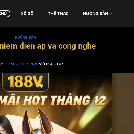
CHỦ
XỔ SỐ
THỂ THAO
HƯỚNG DẪN
HƯỚNG DẪN
 niem dien ap va cong nghe
VÀO
THÁNG 06 16, 2026
BỞI
NGỌC LAN