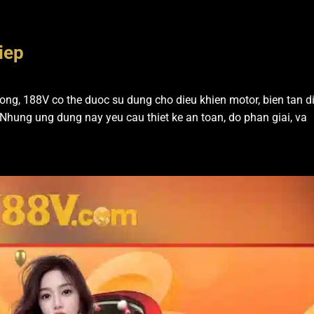
iep
ong, 188V co the duoc su dung cho dieu khien motor, bien tan di
hung ung dung nay yeu cau thiet ke an toan, do phan giai, va