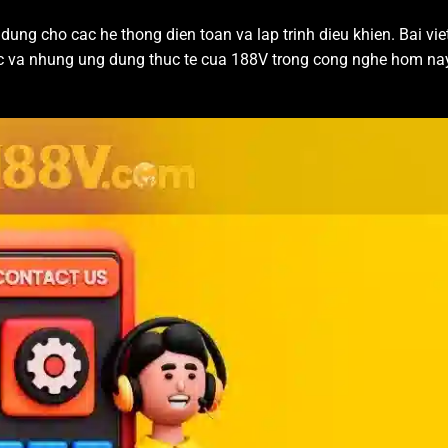
ung cho cac he thong dien toan va lap trinh dieu khien. Bai vie
oc va nhung ung dung thuc te cua 188V trong cong nghe hom na