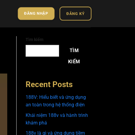
ĐĂNG NHẬP
ĐĂNG KÝ
Tìm kiếm
TÌM
KIẾM
Recent Posts
188V: Hiểu biết và ứng dụng
an toàn trong hệ thống điện
Khái niệm 188v và hành trình
khám phá
188v là gì và ứng dụng tiềm