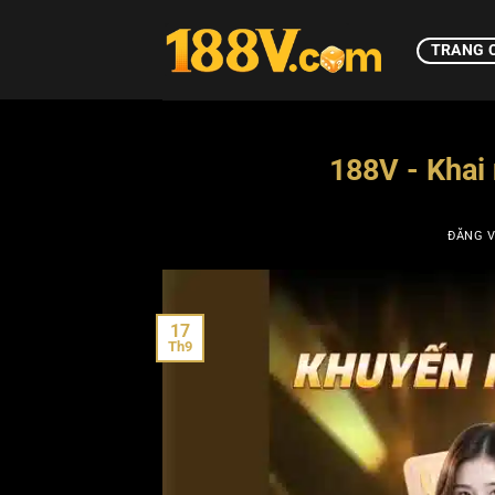
Bỏ
qua
TRANG 
nội
dung
188V - Khai
ĐĂNG 
17
Th9