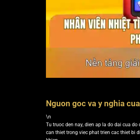
Nguon goc va y nghia cu
\n
Tu truoc den nay, dien ap la do dai cua d
can thiet trong viec phat trien cac thiet bi