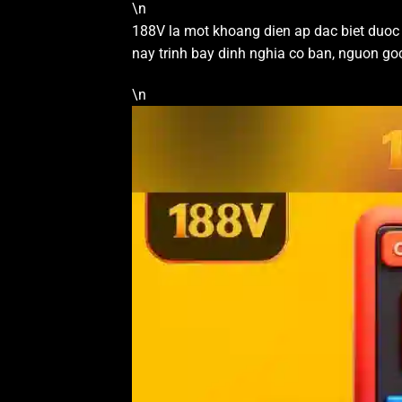
\n
188V la mot khoang dien ap dac biet duoc d
nay trinh bay dinh nghia co ban, nguon g
\n