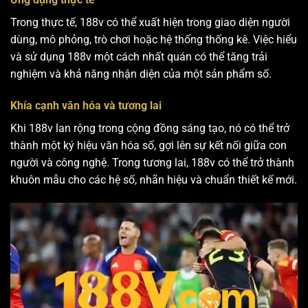
Trong thực tế, 188v có thể xuất hiện trong giao diện người
dùng, mô phỏng, trò chơi hoặc hệ thống thống kê. Việc hiểu
và sử dụng 188v một cách nhất quán có thể tăng trải
nghiệm và khả năng nhận diện của một sản phẩm số.
Khía cạnh văn hóa và tương lai
Khi 188v lan rộng trong cộng đồng sáng tạo, nó có thể trở
thành một ký hiệu văn hóa số, gợi lên sự kết nối giữa con
người và công nghệ. Trong tương lai, 188v có thể trở thành
khuôn mẫu cho các hệ số, nhãn hiệu và chuẩn thiết kế mới.