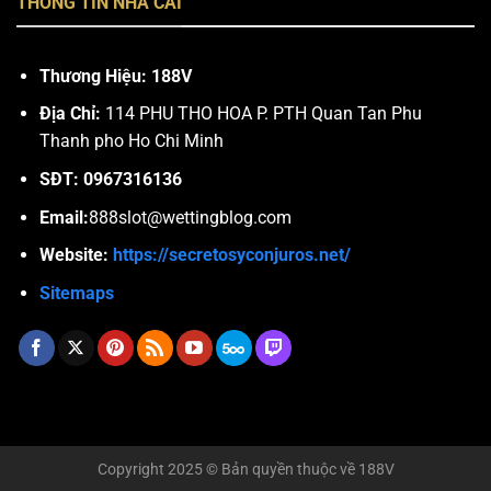
THÔNG TIN NHÀ CÁI
Thương Hiệu: 188V
Địa Chỉ:
114 PHU THO HOA P. PTH Quan Tan Phu
Thanh pho Ho Chi Minh
SĐT:
0967316136
Email:
888slot@wettingblog.com
Website:
https://secretosyconjuros.net/
Sitemaps
Copyright 2025 © Bản quyền thuộc về
188V