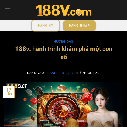
Bỏ
qua
nội
dung
ĐĂNG KÝ
ĐĂNG NHẬP
HƯỚNG DẪN
188v: hành trình khám phá một con
số
ĐĂNG VÀO
THÁNG 06 01, 2026
BỞI
NGỌC LAN
17
Th9