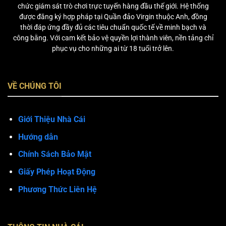
chức giám sát trò chơi trực tuyến hàng đầu thế giới. Hệ thống
được đăng ký hợp pháp tại Quần đảo Virgin thuộc Anh, đồng
thời đáp ứng đầy đủ các tiêu chuẩn quốc tế về minh bạch và
công bằng. Với cam kết bảo vệ quyền lợi thành viên, nền tảng chỉ
phục vụ cho những ai từ 18 tuổi trở lên.
VỀ CHÚNG TÔI
Giới Thiệu Nhà Cái
Hướng dẫn
Chính Sách Bảo Mật
Giấy Phép Hoạt Động
Phương Thức Liên Hệ