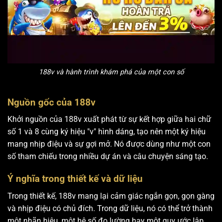
188v và hành trình khám phá của một con số
Nguồn gốc của 188v
Khởi nguồn của 188v xuất phát từ sự kết hợp giữa hai chữ
số 1 và 8 cùng ký hiệu "v" hình dáng, tạo nên một ký hiệu
mang nhịp điệu và sự gợi mở. Nó được dùng như một con
số tham chiếu trong nhiều dự án và câu chuyện sáng tạo.
Ý nghĩa trong thiết kế và dữ liệu
Trong thiết kế, 188v mang lại cảm giác ngắn gọn, gọn gàng
và nhịp điệu có chủ đích. Trong dữ liệu, nó có thể trở thành
một nhãn hiệu, một hệ số đo lường hay một quy ước lập