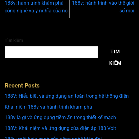
188v: hành trình khám phá
188v: hành trình vào thế giới
công nghệ và ý nghĩa của nó
số mới
Tìm kiếm
TÌM
KIẾM
Recent Posts
188V: Hiểu biết và ứng dụng an toàn trong hệ thống điện
Khái niệm 188v và hành trình khám phá
188v là gì và ứng dụng tiềm ẩn trong thiết kế mạch
188V: Khái niệm và ứng dụng của điện áp 188 Volt